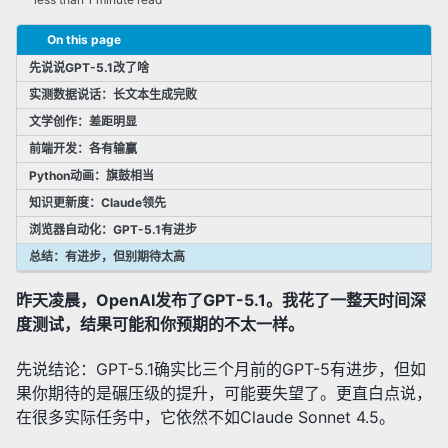
✅ 检索增强生成(RAG)
✅ 提示词工程
On this page
✅ 微调(Fine-Tuning)
先说说GPT-5.1改了啥
✅ 其他AI相关技术
实测数据说话：长文本生成完败
文学创作：差距明显
✅ 研究动态
前端开发：各有输赢
✅ 新技术追踪
Python动画：旗鼓相当
知识更新度：Claude领先
浏览器自动化：GPT-5.1有进步
总结：有进步，但别期待太高
昨天凌晨，OpenAI发布了GPT-5.1。我花了一整天时间深
度测试，结果可能和你预期的不太一样。
先说结论：GPT-5.1确实比三个月前的GPT-5有进步，但如
果你期待的是碾压级的提升，可能要失望了。更直白点说，
在很多实际任务中，它依然不如Claude Sonnet 4.5。