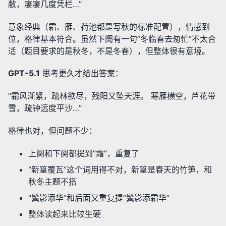
敝，凄凄几度凭栏…”
意象经典（霜、雁、荷池都是写秋的标准配置），情感到
位，格律基本符合。虽然下阕有一句”冬临春去匆忙”不太合
适（题目要求的是秋冬，不是冬春），但整体很有意境。
GPT-5.1
思考更久才给出答案：
“霜风渐紧，疏林欲尽，残阳又坠天涯。 寒雁横空，芦花带
雪，疏钟远度平沙…”
格律也对，但问题不少：
上阕和下阕都提到”霜”，重复了
“新篁覆瓦”这个词用得不对，新篁是春天的竹笋，和
秋冬主题不搭
“鬓影添华”和后面又重复提”鬓影添霜华”
整体读起来比较生硬