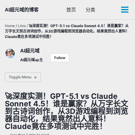
Skip
Skip
Skip
AI超元域的博客
首页
分类
Toggle
to
to
to
Tog
search
primary
content
footer
men
navigation
Home
/
Llms
/
🚀深度实测！GPT-5.1 vs Claude Sonnet 4.5！谁是赢家？从
万字长文到古诗词创作，从3D游戏编程到浏览器自动化，结果竟然出人意料！
Claude竟在多项测试中完胜！
AI超元域
Follow
AI超元域up主
Toggle Menu
🚀深度实测！GPT-5.1 vs Claude
✅ 通用大语言模型
Sonnet 4.5！谁是赢家？从万字长文
✅ 多模态AI模型
到古诗词创作，从3D游戏编程到浏览
✅ 闭源AI
器自动化，结果竟然出人意料！
Claude竟在多项测试中完胜！
✅ AI智能体
less than 1 minute read