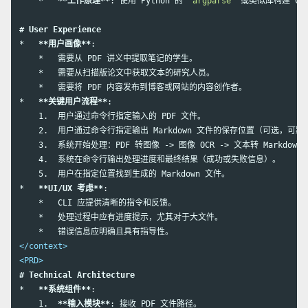
    *
**工作原理**
: 使用 Python 的 
`argparse`
 或类似库构建 C
# User Experience
*
**用户画像**
    *
    *
    *
*
**关键用户流程**
    1.
    2.
    3.
    4.
    5.
*
**UI/UX 考虑**
    *
    *
    *
</context>
<PRD>
# Technical Architecture
*
**系统组件**
    1.
**输入模块**