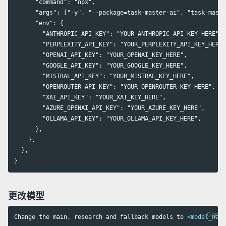
      "command": "npx",

      "args": ["-y", "--package=task-master-ai", "task-maste
      "env": {

        "ANTHROPIC_API_KEY": "YOUR_ANTHROPIC_API_KEY_HERE",

        "PERPLEXITY_API_KEY": "YOUR_PERPLEXITY_API_KEY_HERE"
        "OPENAI_API_KEY": "YOUR_OPENAI_KEY_HERE",

        "GOOGLE_API_KEY": "YOUR_GOOGLE_KEY_HERE",

        "MISTRAL_API_KEY": "YOUR_MISTRAL_KEY_HERE",

        "OPENROUTER_API_KEY": "YOUR_OPENROUTER_KEY_HERE",

        "XAI_API_KEY": "YOUR_XAI_KEY_HERE",

        "AZURE_OPENAI_API_KEY": "YOUR_AZURE_KEY_HERE",

        "OLLAMA_API_KEY": "YOUR_OLLAMA_API_KEY_HERE",

      },

    },

  },

更改模型
Copy 
Change the main, research and fallback models to 
<model_name