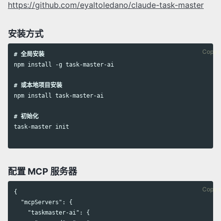
https://github.com/eyaltoledano/claude-task-master
安装方式
Copy 
# 全局安装
npm install -g task-master-ai

# 或本地项目安装
npm install task-master-ai

# 初始化
task-master init

配置 MCP 服务器
Copy 
{

  "mcpServers": {

    "taskmaster-ai": {
