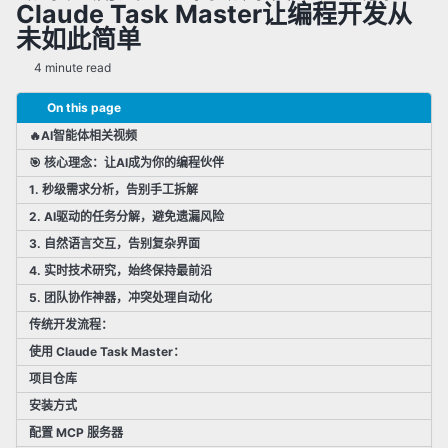
Claude Task Master让编程开发从
✅ AI智能体
未如此简单
✅ 检索增强生成(RAG)
✅ 提示词工程
4 minute read
✅ 微调(Fine-Tuning)
✅ 其他AI相关技术
On this page
🔥AI智能体相关视频
🎯 核心理念：让AI成为你的编程伙伴
✅ 研究动态
✅ 新技术追踪
1. 秒级需求分析，告别手工拆解
2. AI驱动的任务分解，避免遗漏风险
3. 自然语言交互，告别复杂界面
4. 实时技术研究，始终保持最前沿
5. 团队协作神器，冲突处理自动化
传统开发流程：
使用 Claude Task Master：
项目仓库
安装方式
配置 MCP 服务器