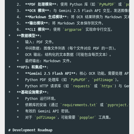
    2.
**PDF 处理模块**
: 使用 Python 库（如 
`PyMuPDF`
 或 
`pdf
    3.
**OCR 模块**
    4.
**Markdown 生成模块**
    5.
**输出模块**
    6.
**CLI 模块**
: 使用 
`argparse`
*
**数据模型**
    *
    *
    *
    *
*
**APIs 和集成**
    *
**Gemini 2.5 Flash API**
    *
   Python PDF 处理库 (如 
`PyMuPDF`
, 
`pdf2image`
    *
   Python HTTP 请求库 (如 
`requests`
 或 
`httpx`
*
**基础设施需求**
    *
    *
   依赖库的安装 (通过 
`requirements.txt`
 或 
`pyproject.to
    *
    *
   对于 
`pdf2image`
，可能需要 
`poppler`
 工具集。

# Development Roadmap