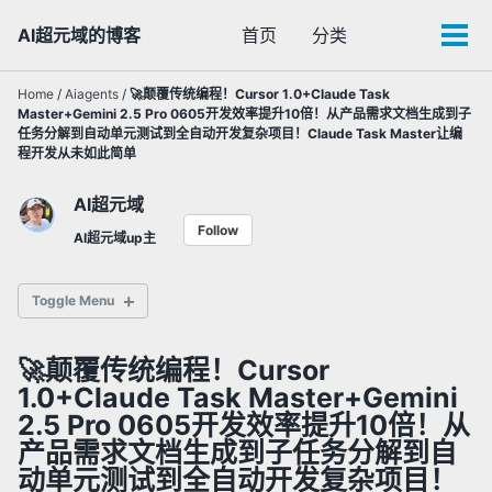
Skip
Skip
Skip
AI超元域的博客
首页
分类
Toggle
to
to
to
Tog
search
primary
content
footer
men
navigation
Home
/
Aiagents
/
🚀颠覆传统编程！Cursor 1.0+Claude Task
Master+Gemini 2.5 Pro 0605开发效率提升10倍！从产品需求文档生成到子
任务分解到自动单元测试到全自动开发复杂项目！Claude Task Master让编
程开发从未如此简单
AI超元域
Follow
AI超元域up主
Toggle Menu
🚀颠覆传统编程！Cursor
✅ 通用大语言模型
1.0+Claude Task Master+Gemini
✅ 多模态AI模型
2.5 Pro 0605开发效率提升10倍！从
✅ 闭源AI
产品需求文档生成到子任务分解到自
动单元测试到全自动开发复杂项目！