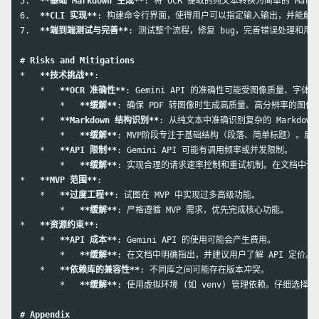
5.
**基础 Markdown 生成**
6.
**CLI 实现**
7.
**端到端测试与完善**
: 测试整个流程，修复 bug，完善错误处理和用户
# Risks and Mitigations
*
**技术挑战**
    *
**OCR 准确性**
        *
**缓解**
    *
**Markdown 结构识别**
        *
**缓解**
    *
**API 限制**
        *
**缓解**
*
**MVP 范围**
    *
**过度工程**
        *
**缓解**
*
**资源约束**
    *
**API 成本**
        *
**缓解**
    *
**依赖库的兼容性**
        *
**缓解**
: 使用虚拟环境 (如 venv) 管理依赖。仔细选择
# Appendix