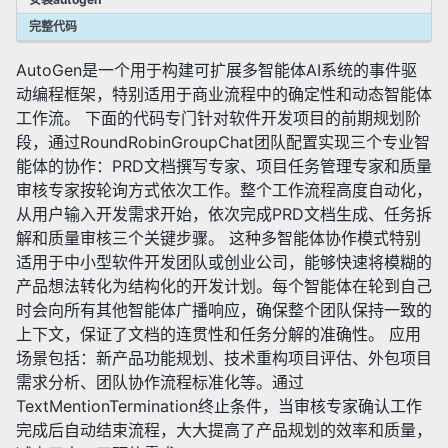
✅ 提示词工程
完整代码
✅ 微调(Fine-Tuning)
✅ 其他AI相关技术
AutoGen是一个用于构建可扩展多智能体AI系统的事件驱
动编程框架，特别适用于商业流程中的确定性和动态智能体
工作流。 下面的代码专门针对软件开发项目的前期规划阶
✅ 研究动态
段，通过RoundRobinGroupChat团队配置实现三个专业智
✅ 新技术追踪
能体的协作：PRD文档撰写专家、项目任务管理专家和质量
审核专家按轮询方式依次工作。整个工作流程高度自动化，
从用户输入开发需求开始，依次完成PRD文档生成、任务拆
解和质量审核三个关键步骤。 这种多智能体协作模式特别
适用于中小型软件开发团队或创业公司，能够快速将模糊的
产品想法转化为结构化的开发计划。每个智能体在轮到自己
时会向所有其他智能体广播响应，确保整个团队保持一致的
上下文，保证了文档的连贯性和任务分解的准确性。 应用
场景包括：新产品功能规划、技术重构项目评估、外包项目
需求分析、团队协作流程标准化等。通过
TextMentionTermination终止条件，当审核专家确认工作
完成后自动结束流程，大大提高了产品规划的效率和质量，