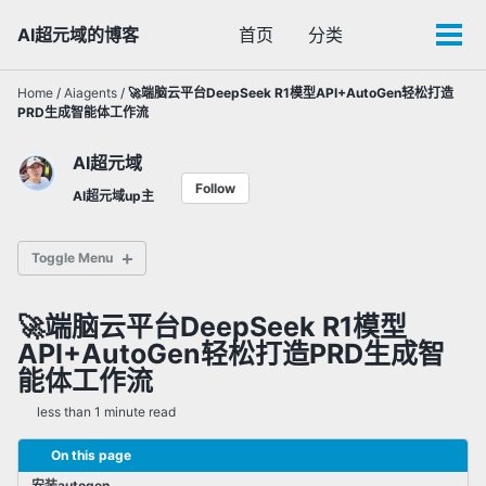
Skip
Skip
Skip
AI超元域的博客
首页
分类
Toggle
to
to
to
Tog
search
primary
content
footer
men
navigation
Home
/
Aiagents
/
🚀端脑云平台DeepSeek R1模型API+AutoGen轻松打造
PRD生成智能体工作流
AI超元域
Follow
AI超元域up主
Toggle Menu
🚀端脑云平台DeepSeek R1模型
✅ 通用大语言模型
API+AutoGen轻松打造PRD生成智
✅ 多模态AI模型
能体工作流
✅ 闭源AI
less than 1 minute read
On this page
✅ AI智能体
✅ 检索增强生成(RAG)
安装autogen