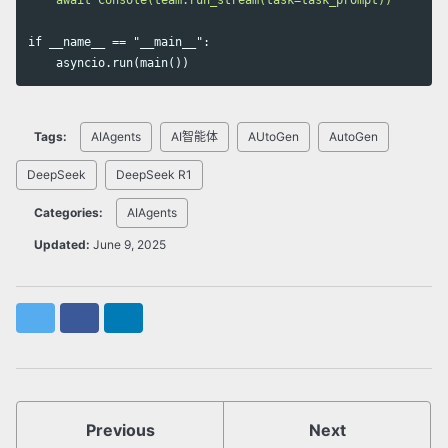
    await Console(team.run_stream(task=task_prompt))

if __name__ == "__main__":

Tags:
AIAgents
AI智能体
AUtoGen
AutoGen
DeepSeek
DeepSeek R1
Categories:
AIAgents
Updated:
June 9, 2025
Twitter
Facebook
LinkedIn
Previous
Next