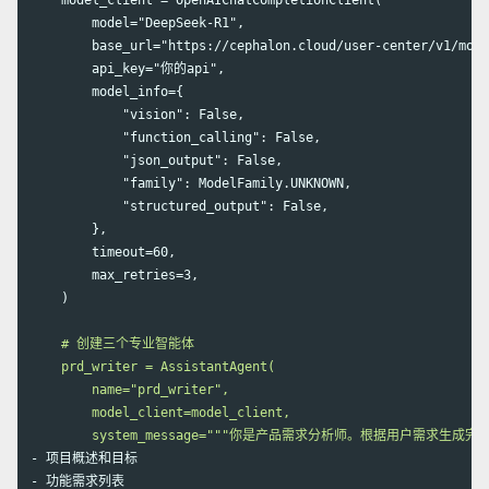
    model_client = OpenAIChatCompletionClient(

        model="DeepSeek-R1",

        base_url="https://cephalon.cloud/user-center/v1/mode
        api_key="你的api",

        model_info={

            "vision": False,

            "function_calling": False,

            "json_output": False,

            "family": ModelFamily.UNKNOWN,

            "structured_output": False,

        },

        timeout=60,

        max_retries=3,

    )
    # 创建三个专业智能体

    prd_writer = AssistantAgent(

        name="prd_writer",

        model_client=model_client,

-
-