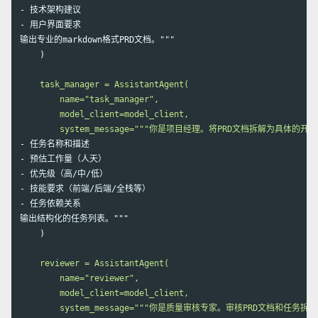
-
-
 用户界面要求

输出专业的markdown格式PRD文档。"""

    )
    task_manager = AssistantAgent(

        name="task_manager",

        model_client=model_client,

-
-
-
-
-
 任务依赖关系

输出结构化的任务列表。"""

    )
    reviewer = AssistantAgent(

        name="reviewer",

        model_client=model_client,
