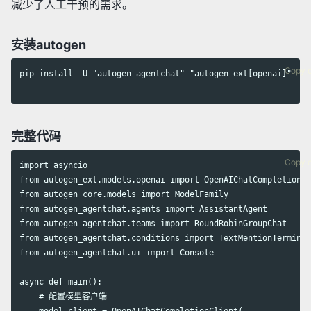
减少了人工干预的需求。
安装autogen
Copy 
pip install -U "autogen-agentchat" "autogen-ext[openai]"

完整代码
Copy 
import asyncio

from autogen_ext.models.openai import OpenAIChatCompletionCl
from autogen_core.models import ModelFamily

from autogen_agentchat.agents import AssistantAgent

from autogen_agentchat.teams import RoundRobinGroupChat

from autogen_agentchat.conditions import TextMentionTerminat
from autogen_agentchat.ui import Console

async def main():

    # 配置模型客户端
