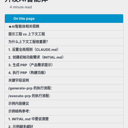
✅ 检索增强生成(RAG)
4 minute read
✅ 提示词工程
✅ 微调(Fine-Tuning)
On this page
✅ 其他AI相关技术
🔥AI智能体相关视频
提示工程 vs 上下文工程
为什么上下文工程很重要？
✅ 研究动态
✅ 新技术追踪
1. 设置全局规则（CLAUDE.md）
2. 创建初始功能需求（INITIAL.md）
3. 生成 PRP（产品需求提示）
4. 执行 PRP（构建功能）
关键字段说明
/generate-prp 的执行流程：
/execute-prp 的执行流程：
示例内容建议
示例结构参考：
1. INITIAL.md 中要说清楚
2. 示例越多越好