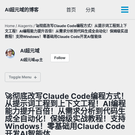
Skip
Skip
Skip
AI超元域的博客
首页
分类
Toggle
to
to
to
Tog
search
primary
content
footer
men
navigation
Home
/
Aiagents
/
🚀彻底改写Claude Code编程方式！从提示词工程到上下
文工程！AI编程能力提升百倍！从需求分析到代码生成全自动化！保姆级实战
教程！支持Windows！零基础用Claude Code开发AI智能体
AI超元域
Follow
AI超元域up主
Toggle Menu
🚀彻底改写Claude Code编程方式！
✅ 通用大语言模型
从提示词工程到上下文工程！AI编程
✅ 多模态AI模型
能力提升百倍！从需求分析到代码生
✅ 闭源AI
成全自动化！保姆级实战教程！支持
Windows！零基础用Claude Code
开发AI智能体
✅ AI智能体