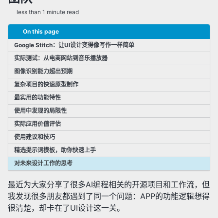
✅ 检索增强生成(RAG)
less than 1 minute read
✅ 提示词工程
✅ 微调(Fine-Tuning)
On this page
✅ 其他AI相关技术
Google Stitch：让UI设计变得像写作一样简单
实际测试：从电商网站到音乐播放器
图像识别能力超出预期
✅ 研究动态
✅ 新技术追踪
复杂项目的快速原型制作
最实用的功能特性
使用中发现的局限性
实际应用价值评估
使用建议和技巧
精选提示词模板，助你快速上手
对未来设计工作的思考
最近为大家分享了很多AI编程相关的开源项目和工作流，但
我发现很多朋友都遇到了同一个问题：APP的功能逻辑想得
很清楚，却卡在了UI设计这一关。