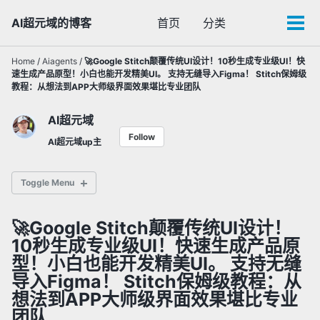
Skip
Skip
Skip
AI超元域的博客
首页
分类
Toggle
to
to
to
Tog
search
primary
content
footer
men
navigation
Home
/
Aiagents
/
🚀Google Stitch颠覆传统UI设计！10秒生成专业级UI！快
速生成产品原型！小白也能开发精美UI。 支持无缝导入Figma！ Stitch保姆级
教程：从想法到APP大师级界面效果堪比专业团队
AI超元域
Follow
AI超元域up主
Toggle Menu
🚀Google Stitch颠覆传统UI设计！
✅ 通用大语言模型
10秒生成专业级UI！快速生成产品原
✅ 多模态AI模型
型！小白也能开发精美UI。 支持无缝
✅ 闭源AI
导入Figma！ Stitch保姆级教程：从
想法到APP大师级界面效果堪比专业
团队
✅ AI智能体