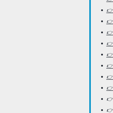
👉
👉
👉






