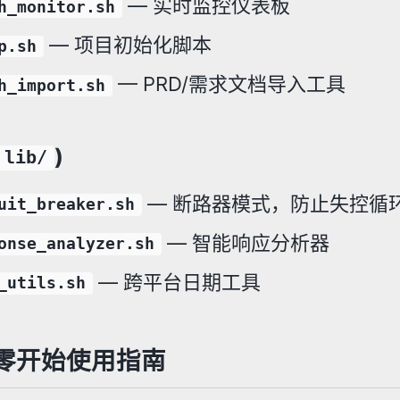
— 实时监控仪表板
h_monitor.sh
— 项目初始化脚本
p.sh
— PRD/需求文档导入工具
h_import.sh
)
lib/
— 断路器模式，防止失控循
uit_breaker.sh
— 智能响应分析器
onse_analyzer.sh
— 跨平台日期工具
_utils.sh
零开始使用指南