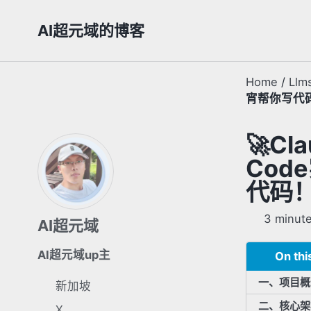
Skip
Skip
Skip
AI超元域的博客
to
to
to
primary
content
footer
navigation
Home
/
Llm
宵帮你写代
🚀Cl
Cod
代码
3 minute
AI超元域
AI超元域up主
On thi
一、项目概
新加坡
二、核心架
X