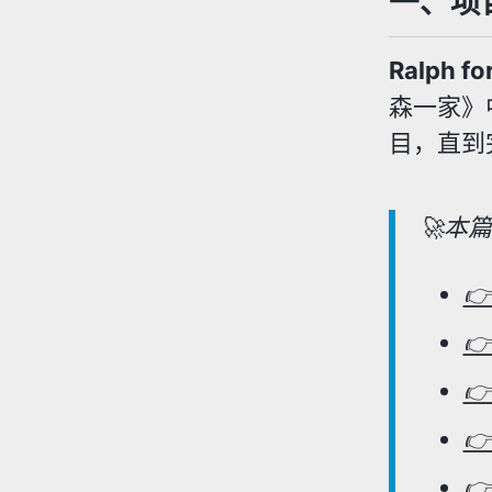
一、项
Ralph fo
森一家》中
目，直到
🚀本



👉
👉