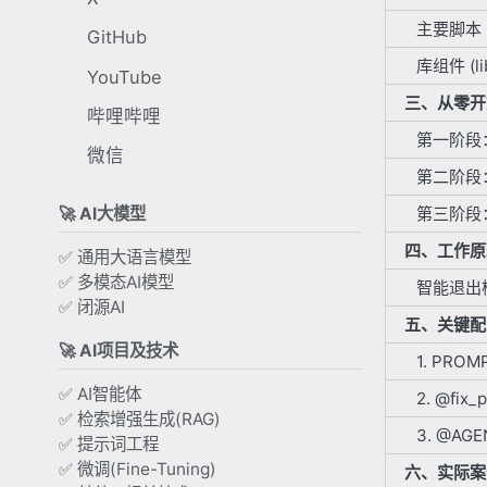
主要脚本
GitHub
库组件 (lib
YouTube
三、从零开
哔哩哔哩
第一阶段
微信
第二阶段
🚀 AI大模型
第三阶段
四、工作原
✅ 通用大语言模型
✅ 多模态AI模型
智能退出
✅ 闭源AI
五、关键配
🚀 AI项目及技术
1. PRO
✅ AI智能体
2. @fi
✅ 检索增强生成(RAG)
3. @AG
✅ 提示词工程
✅ 微调(Fine-Tuning)
六、实际案