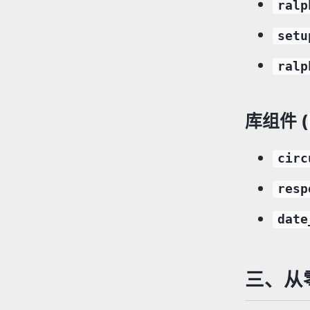
ralp
setu
ralp
库组件 (
circ
resp
date
三、从