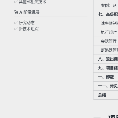
✅ 其他AI相关技术
案例：从 P
🚀 AI前沿进展
七、高级配
✅ 研究动态
速率限制
✅ 新技术追踪
执行超时
会话管理
断路器管
八、退出阈
九、项目结
十、卸载
十一、常见
总结