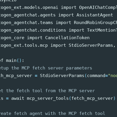
togen_ext.models.openai import OpenAIChatCompl
togen_agentchat.agents import AssistantAgent

togen_agentchat.teams import RoundRobinGroupCh
togen_agentchat.conditions import TextMentionT
togen_core import CancellationToken

togen_ext.tools.mcp import StdioServerParams, 
ef main
()
:

etup the MCP fetch server parameters
ch_mcp_server 
=
 StdioServerParams
(
command
=
"no
et the fetch tool from the MCP server
ls 
=
 await mcp_server_tools
(
fetch_mcp_server
)
reate fetch agent with the MCP fetch tool