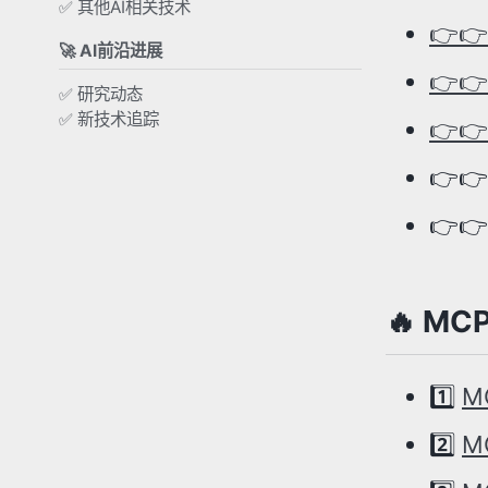
✅ 其他AI相关技术
👉
🚀 AI前沿进展
👉
✅ 研究动态
✅ 新技术追踪
👉
👉
👉
🔥 MC
1️⃣
M
2️⃣
M