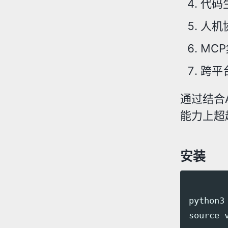
代码
人机
MCP
跨平
通过结合
能力上超
安装
python3
source 