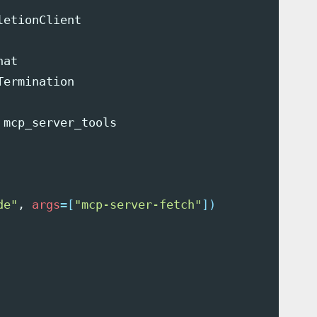
etionClient

at

ermination

mcp_server_tools

de"
, 
args
=[
"mcp-server-fetch"
])