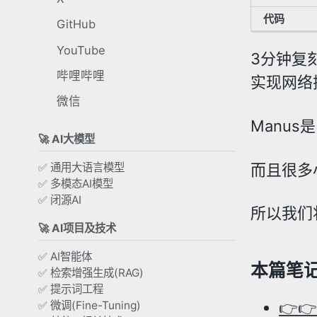
代码
GitHub
YouTube
3分钟复刻
哔哩哔哩
实现网络
微信
Manu
🚀 AI大模型
而且很多
✅ 通用大语言模型
✅ 多模态AI模型
✅ 闭源AI
所以我们
🚀 AI项目及技术
✅ AI智能体
本篇笔
✅ 检索增强生成(RAG)
✅ 提示词工程
👉
✅ 微调(Fine-Tuning)