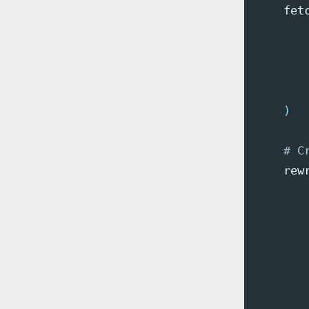
    fet
)
# C
    rew
     
      
      