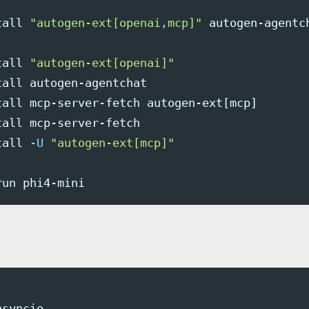
tall
"autogen-ext[openai,mcp]"
 autogen-agentc
tall
"autogen-ext[openai]"
tall 
autogen-agentchat

tall 
mcp-server-fetch autogen-ext[mcp]

tall 
mcp-server-fetch

tall
-U
"autogen-ext[mcp]"
syncio
