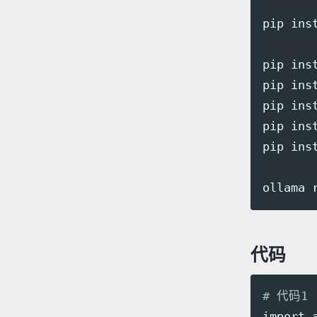
pip 
ins
pip 
ins
pip 
ins
pip 
ins
pip 
ins
pip 
ins
代码
# 代码1
import a