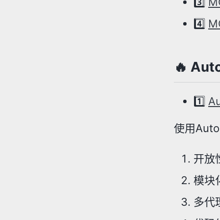
3️⃣
M
4️⃣
M
🔥 A
1️⃣
A
使用Aut
开放
模块
多代