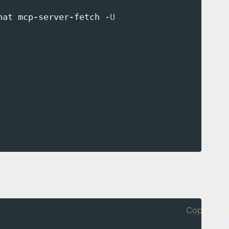
hat mcp-server-fetch 
-U
Copy cod