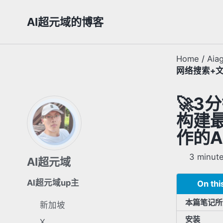
Skip
Skip
Skip
AI超元域的博客
to
to
to
primary
content
footer
navigation
Home
/
Aia
网络搜索+文
🚀3分
构建最
作的A
3 minute
AI超元域
AI超元域up主
On thi
本篇笔记所
新加坡
安装
X