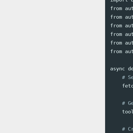
from au
from au
from au
from au
from au
from au
async d
# S
    fet
# G
    too
# C