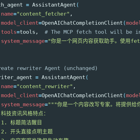
ch_agent 
=
 AssistantAgent
(
name
=
"content_fetcher"
,

model_client
=
OpenAIChatCompletionClient
(
mode
tools
=
tools,  
# The MCP fetch tool will be i
system_message
=
"你是一个网页内容获取助手。使用fet
reate rewriter Agent (unchanged)
riter_agent 
=
 AssistantAgent
(
name
=
"content_rewriter"
,

model_client
=
OpenAIChatCompletionClient
(
mode
system_message
=
"""你是一个内容改写专家。将提供给
   科技资讯风格特点：

  1. 标题简洁醒目

  2. 开头直接点明主题
