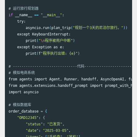
# 运行旅行规划器
if 
__name__ 
==
"__main__"
:

    try:

        asyncio.run
(
plan_trip
(
"规划一个3天的尼泊尔旅行。"
))
    except KeyboardInterrupt:

        print
(
"
\n
程序被用户中断"
)
    except Exception as e:

        print
(
f
"程序执行出错: {e}"
)
# ------------------------------代码------------------------
# 模拟电商系统
from agents import Agent, Runner, handoff, AsyncOpenAI, func
from agents.extensions.handoff_prompt import prompt_with_han
import asyncio

# 模拟数据库
order_database 
=
{
"ORD12345"
: 
{
"status"
: 
"已发货"
,

"date"
: 
"2025-03-05"
,
