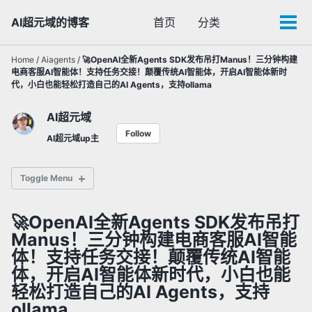
Skip
Skip
Skip
AI超元域的博客
首页
分类
Toggle
to
to
to
Tog
search
primary
content
footer
men
navigation
Home
/
Aiagents
/
🚀OpenAI全新Agents SDK发布吊打Manus！三分钟构建
电商客服AI智能体！支持任务交接！颠覆传统AI智能体，开启AI智能体新时
代，小白也能轻松打造自己的AI Agents，支持ollama
AI超元域
Follow
AI超元域up主
Toggle Menu
🚀OpenAI全新Agents SDK发布吊打
✅ 通用大语言模型
Manus！三分钟构建电商客服AI智能
✅ 多模态AI模型
体！支持任务交接！颠覆传统AI智能
✅ 闭源AI
体，开启AI智能体新时代，小白也能
轻松打造自己的AI Agents，支持
ollama
✅ AI智能体