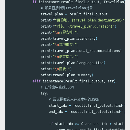
if 
isinstance
(
result.final_output, TravelPlan
)
:

# 如果直接得到TravelPlan对象
                travel_plan 
=
 result.final_output

                print
(
f
"目的地: {travel_plan.destination}"
)
                print
(
f
"时长: {travel_plan.duration}"
)
                print
(
"
\n
行程安排:"
)
                print
(
travel_plan.itinerary
)
                print
(
"
\n
当地推荐:"
)
                print
(
travel_plan.local_recommendations
)
                print
(
"
\n
语言提示:"
)
                print
(
travel_plan.language_tips
)
                print
(
"
\n
摘要:"
)
                print
(
travel_plan.summary
)
elif 
isinstance
(
result.final_output, str
)
:

# 在输出中查找JSON
                try:

# 尝试提取嵌入在文本中的JSON
                    start_idx 
=
 result.final_output.find
(
'{'
                    end_idx 
=
 result.final_output.rfind
(
'}'
)
if 
start_idx 
>=
 0 and end_idx 
>
 start_id