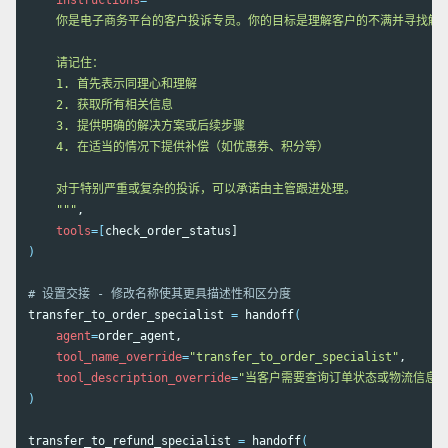
instructions
=
"""

    你是电子商务平台的客户投诉专员。你的目标是理解客户的不满并寻找解决
    请记住：

    1. 首先表示同理心和理解

    2. 获取所有相关信息

    3. 提供明确的解决方案或后续步骤

    4. 在适当的情况下提供补偿（如优惠券、积分等）

    对于特别严重或复杂的投诉，可以承诺由主管跟进处理。

    """
,

tools
=[
)
# 设置交接 - 修改名称使其更具描述性和区分度
transfer_to_order_specialist 
=
 handoff
(
agent
=
order_agent,

tool_name_override
=
"transfer_to_order_specialist"
,

tool_description_override
=
"当客户需要查询订单状态或物流信息时
)
transfer_to_refund_specialist 
=
 handoff
(