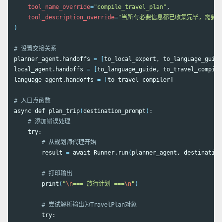
tool_name_override
=
"compile_travel_plan"
,

tool_description_override
=
"当所有必要信息都已收集完毕，需要
)
# 设置交接关系
planner_agent.handoffs 
=
[
to_local_expert, to_language_guide
local_agent.handoffs 
=
[
to_language_guide, to_travel_compile
language_agent.handoffs 
=
[
to_travel_compiler]

# 入口点函数
async def plan_trip
(
destination_prompt
)
:

# 添加错误处理
    try:

# 从规划师代理开始
        result 
=
 await Runner.run
(
planner_agent, destination
# 打印输出
        print
(
"
\n
=== 旅行计划 ===
\n
"
)
# 尝试解析输出为TravelPlan对象
        try:
