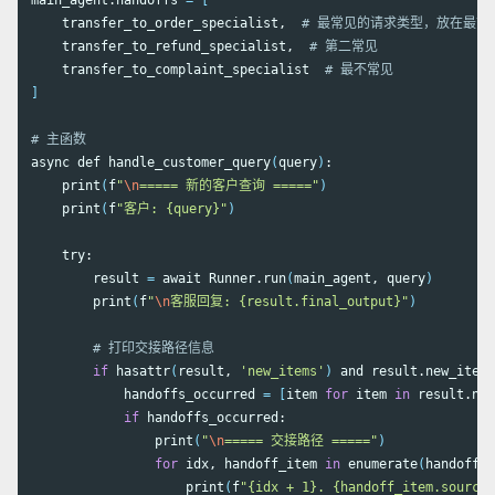
main_agent.handoffs 
=
[
    transfer_to_order_specialist,  
# 最常见的请求类型，放在最前
    transfer_to_refund_specialist,  
# 第二常见
    transfer_to_complaint_specialist  
# 最不常见
]
# 主函数
async def handle_customer_query
(
query
)
:

    print
(
f
"
\n
===== 新的客户查询 ====="
)
    print
(
f
"客户: {query}"
)
    try:

        result 
=
 await Runner.run
(
main_agent, query
)
        print
(
f
"
\n
客服回复: {result.final_output}"
)
# 打印交接路径信息
if 
hasattr
(
result, 
'new_items'
)
 and result.new_items
            handoffs_occurred 
=
[
item 
for 
item 
in 
result.new
if 
handoffs_occurred:

                print
(
"
\n
===== 交接路径 ====="
)
for 
idx, handoff_item 
in 
enumerate
(
handoffs_
                    print
(
f
"{idx + 1}. {handoff_item.source_