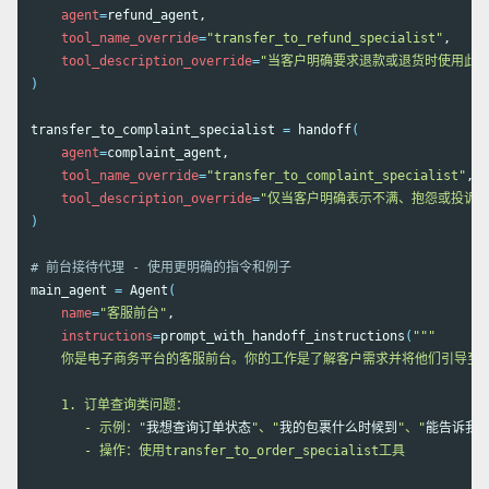
agent
=
refund_agent,

tool_name_override
=
"transfer_to_refund_specialist"
,

tool_description_override
=
"当客户明确要求退款或退货时使用此工
)
transfer_to_complaint_specialist 
=
 handoff
(
agent
=
complaint_agent,

tool_name_override
=
"transfer_to_complaint_specialist"
,

tool_description_override
=
"仅当客户明确表示不满、抱怨或投诉时
)
# 前台接待代理 - 使用更明确的指令和例子
main_agent 
=
 Agent
(
name
=
"客服前台"
,

instructions
=
prompt_with_handoff_instructions
(
"""

    你是电子商务平台的客服前台。你的工作是了解客户需求并将他们引导至
    1. 订单查询类问题：

       - 示例："
我想查询订单状态
"、"
我的包裹什么时候到
"、"
能告诉我订
       - 操作：使用transfer_to_order_specialist工具
