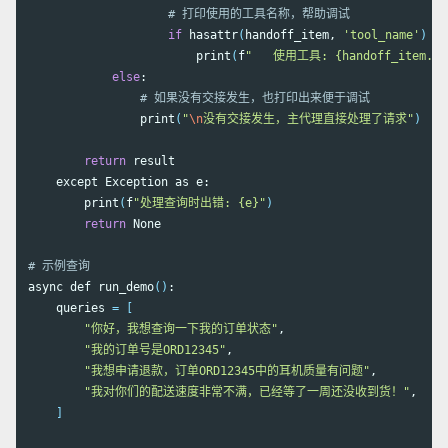
# 打印使用的工具名称，帮助调试
if 
hasattr
(
handoff_item, 
'tool_name'
)
 an
                        print
(
f
"   使用工具: {handoff_item.to
else
:

# 如果没有交接发生，也打印出来便于调试
                print
(
"
\n
没有交接发生，主代理直接处理了请求"
)
return 
result

    except Exception as e:

        print
(
f
"处理查询时出错: {e}"
)
return 
None

# 示例查询
async def run_demo
()
:

    queries 
=
[
"你好，我想查询一下我的订单状态"
,

"我的订单号是ORD12345"
,

"我想申请退款，订单ORD12345中的耳机质量有问题"
,

"我对你们的配送速度非常不满，已经等了一周还没收到货！"
,

]