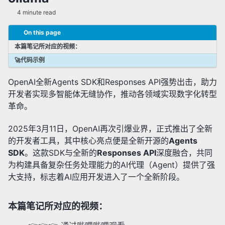
✅ 检索增强生成(RAG)
4 minute read
✅ 提示词工程
✅ 微调(Fine-Tuning)
On this page
✅ 其他AI相关技术
本篇笔记所对应的视频：
🚀代码示例
✅ 研究动态
OpenAI全新Agents SDK和Responses API强势出击，助力
✅ 新技术追踪
开发者实现多智能体无缝协作，推动各领域实现数字化转型
革命。
2025年3月11日，OpenAI再次引爆业界，正式推出了全新
的开发者工具，其中核心亮点便是全新开源的
Agents
SDK
。这款SDK与全新的
Responses API
深度融合，共同
为构建具备复杂任务处理能力的AI代理（Agent）提供了强
大支持，标志着AI应用开发进入了一个全新阶段。
本篇笔记所对应的视频：