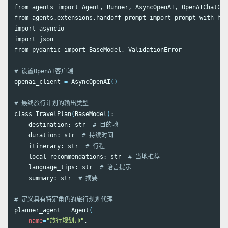
from agents import Agent, Runner, AsyncOpenAI, OpenAIChatCom
from agents.extensions.handoff_prompt import prompt_with_han
import asyncio

import json

from pydantic import BaseModel, ValidationError

# 设置OpenAI客户端
openai_client 
=
 AsyncOpenAI
()
# 最终旅行计划的输出类型
class TravelPlan
(
BaseModel
)
:

    destination: str  
# 目的地
    duration: str  
# 持续时间
    itinerary: str  
# 行程
    local_recommendations: str  
# 当地推荐
    language_tips: str  
# 语言提示
    summary: str  
# 摘要
# 定义具有特定角色的旅行规划代理
planner_agent 
=
 Agent
(
name
=
"旅行规划师"
,
