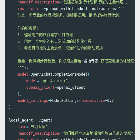
handoff_description
=
"创建初始旅行计划和行程的主要代理"
,

instructions
=
prompt_with_handoff_instructions
(
"""

    你是一个专业的旅行规划师，能够根据用户请求提供旅行计划。

    你的职责是：

    1. 理解用户的旅行需求和目的地

    2. 创建一个初步的有日常活动的结构化行程

    3. 考虑目的地的主要景点、交通和适合的活动安排

    重要：提供初步行程后，你必须交接给"
当地专家
"获取更地道的体验建议。不
    """
)
,

model
=
OpenAIChatCompletionsModel
(
model
=
"gpt-4o-mini"
,

openai_client
=
openai_client

)
,

model_settings
=
ModelSettings
(
temperature
=
0.7
)
)
local_agent 
=
 Agent
(
name
=
"当地专家"
,

handoff_description
=
"专门推荐地道当地活动和旅游景点的专家"
,
