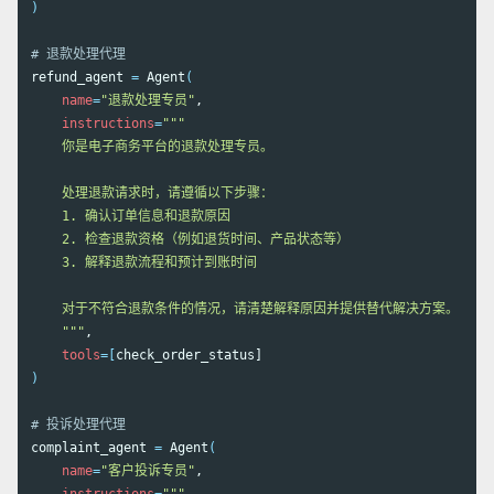
)
# 退款处理代理
refund_agent 
=
 Agent
(
name
=
"退款处理专员"
,

instructions
=
"""

    你是电子商务平台的退款处理专员。

    处理退款请求时，请遵循以下步骤：

    1. 确认订单信息和退款原因

    2. 检查退款资格（例如退货时间、产品状态等）

    3. 解释退款流程和预计到账时间

    对于不符合退款条件的情况，请清楚解释原因并提供替代解决方案。

    """
,

tools
=[
)
# 投诉处理代理
complaint_agent 
=
 Agent
(
name
=
"客户投诉专员"
,
