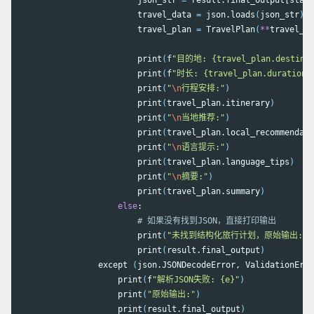
                        json_str 
=
 result.final_output[start
                        travel_data 
=
 json.loads
(
json_str
)
                        travel_plan 
=
 TravelPlan
(
**
travel_da
                        print
(
f
"目的地: {travel_plan.destinat
                        print
(
f
"时长: {travel_plan.duration}
                        print
(
"
\n
行程安排:"
)
                        print
(
travel_plan.itinerary
)
                        print
(
"
\n
当地推荐:"
)
                        print
(
travel_plan.local_recommendati
                        print
(
"
\n
语言提示:"
)
                        print
(
travel_plan.language_tips
)
                        print
(
"
\n
摘要:"
)
                        print
(
travel_plan.summary
)
else
:

# 如果没有找到JSON，直接打印输出
                        print
(
"未找到结构化旅行计划，原始输出:"
)
                        print
(
result.final_output
)
                except 
(
json.JSONDecodeError, ValidationErro
                    print
(
f
"解析JSON失败: {e}"
)
                    print
(
"原始输出:"
)
                    print
(
result.final_output
)