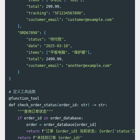
"items"
: 
[
"手机壳"
, 
"耳机"
]
,

"total"
: 299.99,

"tracking"
: 
"SF1234567890"
,

"customer_email"
: 
"customer@example.com"
}
,

"ORD67890"
: 
{
"status"
: 
"待付款"
,

"date"
: 
"2025-03-10"
,

"items"
: 
[
"平板电脑"
, 
"保护膜"
]
,

"total"
: 2499.99,

"customer_email"
: 
"another@example.com"
}
}
# 定义工具函数
@function_tool

def check_order_status
(
order_id: str
)
 -> str:

"""查询订单状态"""
if 
order_id 
in 
order_database:

        order 
=
 order_database[order_id]

return 
f
"订单 {order_id} 当前状态: {order['status']}，
return 
f
"未找到订单 {order_id}"