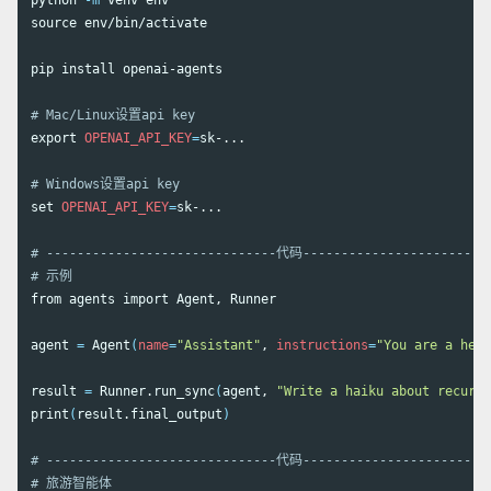
python 
-m
 venv 
env

source env
/bin/activate

pip 
install 
openai-agents

# Mac/Linux设置api key
export 
OPENAI_API_KEY
=
sk-...

# Windows设置api key
set 
OPENAI_API_KEY
=
sk-...

# ------------------------------代码------------------------
# 示例
from agents import Agent, Runner

agent 
=
 Agent
(
name
=
"Assistant"
, 
instructions
=
"You are a help
result 
=
 Runner.run_sync
(
agent, 
"Write a haiku about recursi
print
(
result.final_output
)
# ------------------------------代码------------------------
# 旅游智能体