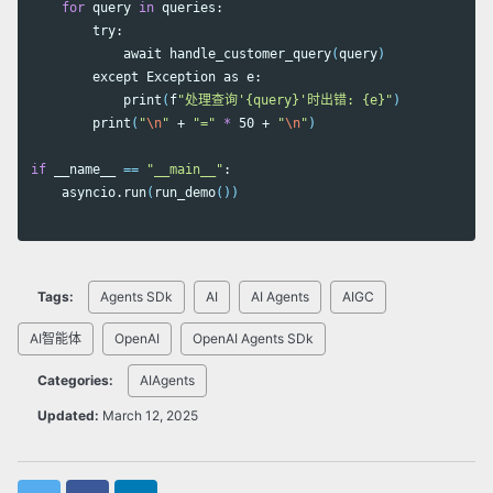
for 
query 
in 
queries:

        try:

            await handle_customer_query
(
query
)
        except Exception as e:

            print
(
f
"处理查询'{query}'时出错: {e}"
)
        print
(
"
\n
"
 + 
"="
*
 50 + 
"
\n
"
)
if 
__name__ 
==
"__main__"
:

    asyncio.run
(
run_demo
())
Tags:
Agents SDk
AI
AI Agents
AIGC
AI智能体
OpenAI
OpenAI Agents SDk
Categories:
AIAgents
Updated:
March 12, 2025