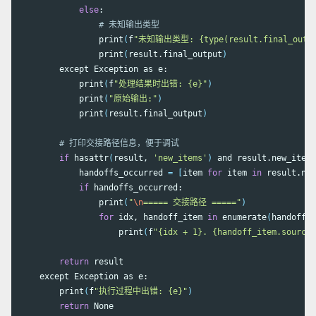
else
:

# 未知输出类型
                print
(
f
"未知输出类型: {type(result.final_outpu
                print
(
result.final_output
)
        except Exception as e:

            print
(
f
"处理结果时出错: {e}"
)
            print
(
"原始输出:"
)
            print
(
result.final_output
)
# 打印交接路径信息，便于调试
if 
hasattr
(
result, 
'new_items'
)
 and result.new_items
            handoffs_occurred 
=
[
item 
for 
item 
in 
result.new
if 
handoffs_occurred:

                print
(
"
\n
===== 交接路径 ====="
)
for 
idx, handoff_item 
in 
enumerate
(
handoffs_
                    print
(
f
"{idx + 1}. {handoff_item.source_
return 
result

    except Exception as e:

        print
(
f
"执行过程中出错: {e}"
)
return 
None
