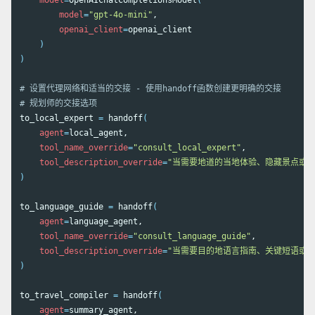
model
=
OpenAIChatCompletionsModel
(
model
=
"gpt-4o-mini"
,

openai_client
=
openai_client

)
)
# 设置代理网络和适当的交接 - 使用handoff函数创建更明确的交接
# 规划师的交接选项
to_local_expert 
=
 handoff
(
agent
=
local_agent,

tool_name_override
=
"consult_local_expert"
,

tool_description_override
=
"当需要地道的当地体验、隐藏景点或
)
to_language_guide 
=
 handoff
(
agent
=
language_agent,

tool_name_override
=
"consult_language_guide"
,

tool_description_override
=
"当需要目的地语言指南、关键短语或
)
to_travel_compiler 
=
 handoff
(
agent
=
summary_agent,
