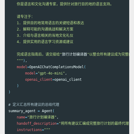
    你是语言和文化沟通专家，提供针对旅行目的地的语言支持。

    请专注于：

    1. 提供目的地常用语言的关键短语和表达

    2. 解释可能的沟通挑战和解决方案

    3. 介绍与语言相关的当地文化礼仪

    4. 提供实用的语言学习资源或建议

    完成语言指南后，请交接给"
旅行计划编译器
"以整合所有建议成为完整的旅
    """
)
,

model
=
OpenAIChatCompletionsModel
(
model
=
"gpt-4o-mini"
,

openai_client
=
openai_client

)
)
# 定义汇总所有建议的总结代理
summary_agent 
=
 Agent
(
name
=
"旅行计划编译器"
,

handoff_description
=
"将所有建议汇编成完整旅行计划的最终代理"
,

instructions
=
"""
