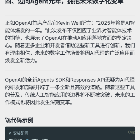
四、迈向Agent元年，拥抱未来数字化变革
正如OpenAI首席产品官Kevin Weil所言：“2025年将是AI智
能体爆发的一年。”此次发布不仅回应了业界对智能体技术
的期待，也展示了OpenAI在推动AI应用落地方面的坚定决
心。随着更多企业和开发者借助这些新工具进行创新，我们
有理由相信，未来的数字工作场景将因AI代理的广泛应用而
焕发全新活力。
OpenAI的全新Agents SDK和Responses API无疑为AI代理
的研发和部署开辟了一条全新且高效的道路。随着这些工具
的普及，传统人工智能应用的边界将不断被突破，未来的工
作模式也将因此发生深刻变革。
🚀代码示例
Copy 
# 安装配置