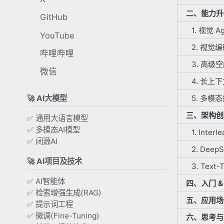
二、能力升级
GitHub
1. 视觉 
YouTube
2. 视觉
哔哩哔哩
3. 高级
微信
4. 长上
🚀 AI大模型
5. 多模
三、架构创
✅ 通用大语言模型
✅ 多模态AI模型
1. Inte
✅ 闭源AI
2. Dee
🚀 AI项目及技术
3. Text
✅ AI智能体
四、入门 &
✅ 检索增强生成(RAG)
五、应用场
✅ 提示词工程
✅ 微调(Fine-Tuning)
六、思考与