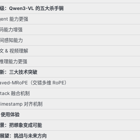
：Qwen3-VL 的五大杀手锏
Agent 能力更强
编码能力增强
空间感知能力
下文 & 视频理解
态推理能力更强
新：三大技术突破
rleaved-MRoPE（交错多维 RoPE）
pStack 融合机制
-Timestamp 对齐机制
 使用体验
景：把想象变成可能
展望：挑战与未来方向