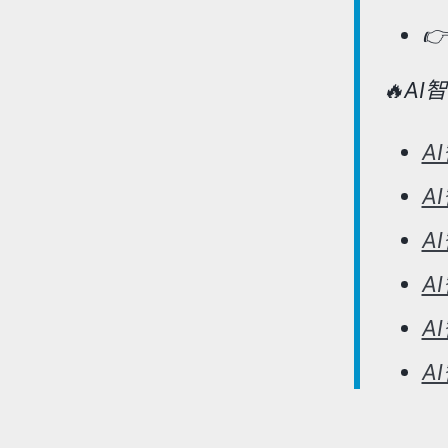

🔥A
A
A
A
A
A
A