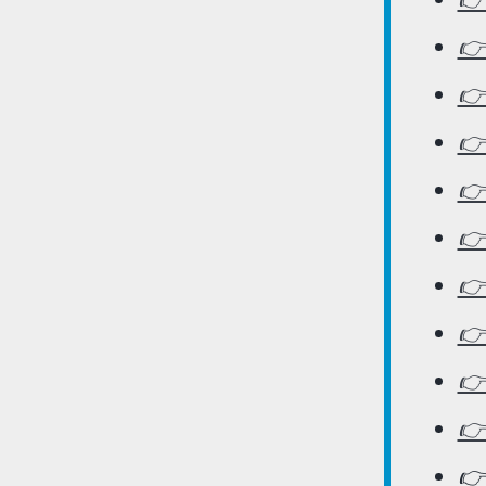
👉
👉
👉
👉





