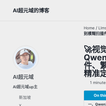
Skip
Skip
Skip
AI超元域的博客
to
to
to
primary
content
footer
navigation
Home
/
Llm
别模糊扫描
🚀视
Qwe
件、
精准
AI超元域
1 minute
AI超元域up主
On thi
新加坡
一、Qwen
X