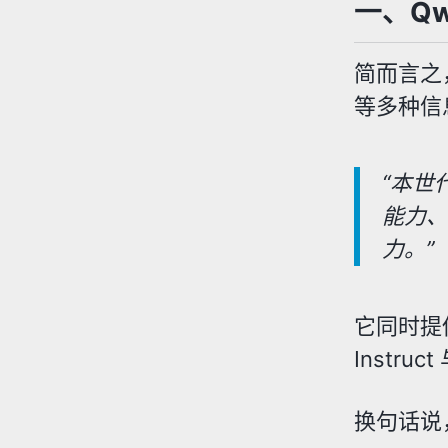
一、Qw
简而言之，
等多种信
“本世
能力、
力。”
它同时提
Instr
换句话说